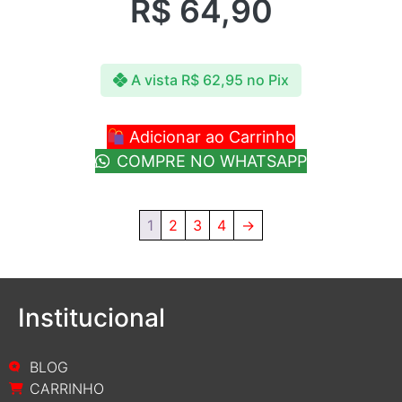
R$
64,90
A vista
R$
62,95
no Pix
Adicionar ao Carrinho
COMPRE NO WHATSAPP
1
2
3
4
→
Institucional
BLOG
CARRINHO