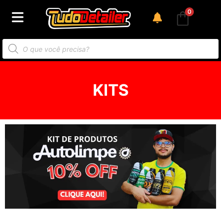
0
KITS