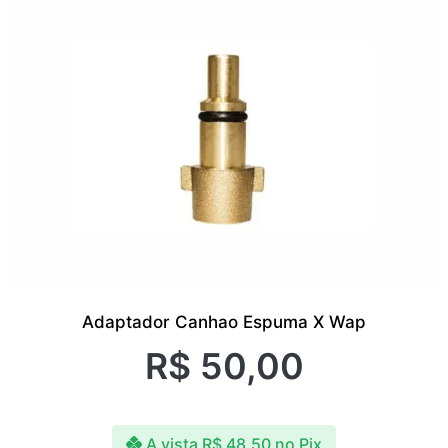
Adaptador Canhao Espuma X Wap
R$
50,00
A vista
R$
48,50
no Pix