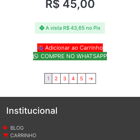
R$
45,00
A vista
R$
43,65
no Pix
Adicionar ao Carrinho
COMPRE NO WHATSAPP
1
2
3
4
5
→
Institucional
BLOG
CARRINHO