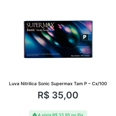
Luva Nitrilica Sonic Supermax Tam P – Cx/100
R$
35,00
A vista
R$
33,95
no Pix