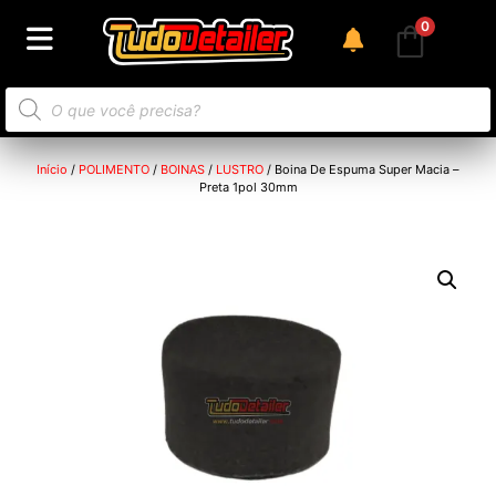
0
Início
/
POLIMENTO
/
BOINAS
/
LUSTRO
/ Boina De Espuma Super Macia –
Preta 1pol 30mm