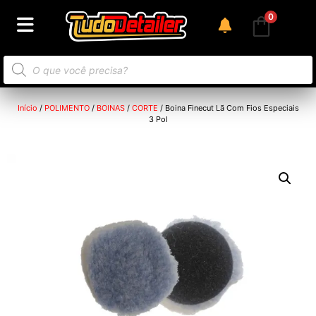
0
Início
/
POLIMENTO
/
BOINAS
/
CORTE
/ Boina Finecut Lã Com Fios Especiais
3 Pol