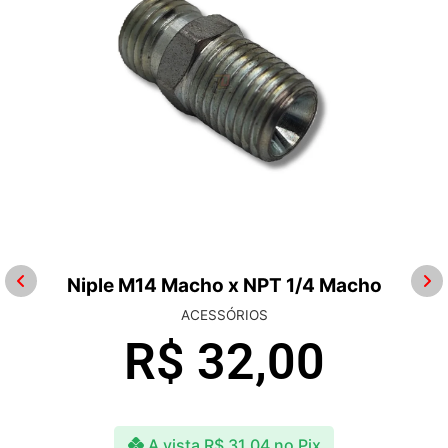
Niple M14 Macho x NPT 1/4 Macho
ACESSÓRIOS
R$
32,00
A vista
R$
31,04
no Pix