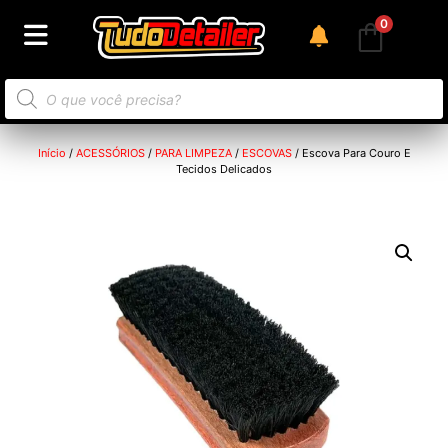
0
Início
/
ACESSÓRIOS
/
PARA LIMPEZA
/
ESCOVAS
/ Escova Para Couro E
Tecidos Delicados