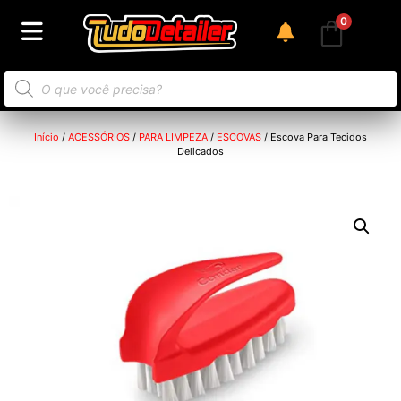
0
Início
/
ACESSÓRIOS
/
PARA LIMPEZA
/
ESCOVAS
/ Escova Para Tecidos
Delicados