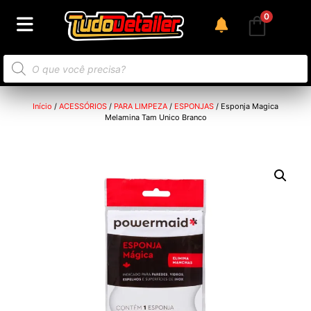
0
Início
/
ACESSÓRIOS
/
PARA LIMPEZA
/
ESPONJAS
/ Esponja Magica
Melamina Tam Unico Branco