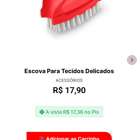
Rubead 500ml
ACABAMENTOS
R$
52,90
A vista
R$
51,31
no Pix
Adicionar ao Carrinho