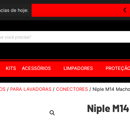
cias de hoje:
Canhão De Espuma Rotta – Engate Rápido
KITS
ACESSÓRIOS
LIMPADORES
PROTEÇÃ
OS
/
PARA LAVADORAS
/
CONECTORES
/ Niple M14 Mach
Niple M1