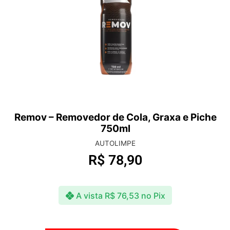
Escova Para Tecidos Delicados
ACESSÓRIOS
R$
17,90
A vista
R$
17,36
no Pix
Adicionar ao Carrinho