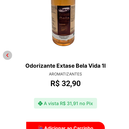
Remov – Removedor de Cola, Graxa e Piche
750ml
AUTOLIMPE
R$
78,90
A vista
R$
76,53
no Pix