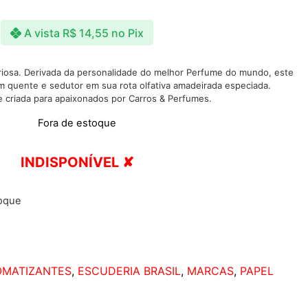
A vista
R$
14,55
no Pix
eriosa. Derivada da personalidade do melhor Perfume do mundo, este
quente e sedutor em sua rota olfativa amadeirada especiada.
 criada para apaixonados por Carros & Perfumes.
Fora de estoque
INDISPONÍVEL ✘
toque
OMATIZANTES
,
ESCUDERIA BRASIL
,
MARCAS
,
PAPEL