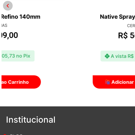
Native Spray Wax 500ml
CERAS
R$
56,90
A vista
R$
55,19
no Pix
Adicionar ao Carrinho
Institucional