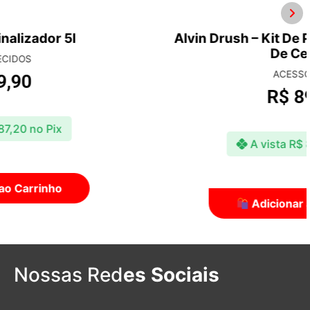
Alvin Drush – Kit De Pinceis Com 3 Tipos
De Cerdas
ACESSÓRIOS
R$
89,90
A vista
R$
87,20
no Pix
Adicionar ao Carrinho
Nossas Red
es Sociais