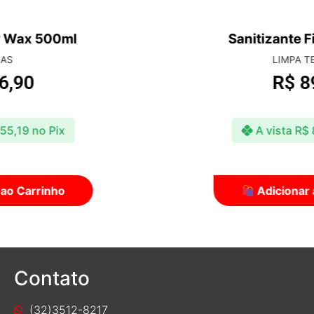
Sanitizante Finalizador 5l
LIMPA TECIDOS
R$
89,90
A vista
R$
87,20
no Pix
Adicionar ao Carrinho
Contato
(32)3512-8217