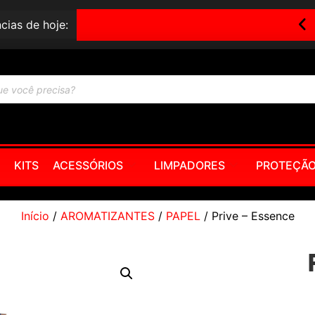
cias de hoje:
Canhão De Espuma Rotta – Engate Rápido
KITS
ACESSÓRIOS
LIMPADORES
PROTEÇÃ
Início
/
AROMATIZANTES
/
PAPEL
/ Prive – Essence