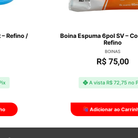
Boina Espuma 6pol SV – Corte Leve e
Refino
BOINAS
R$
75,00
A vista
R$
72,75
no Pix
Adicionar ao Carrinho