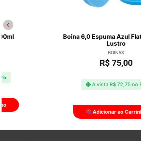
Boina 6,0 Espuma Azul Flat – Refino /
Lustro
BOINAS
R$
75,00
A vista
R$
72,75
no Pix
Adicionar ao Carrinho