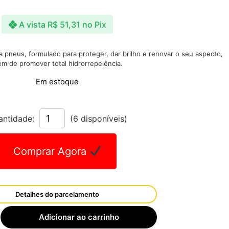
A vista
R$
51,31
no Pix
 pneus, formulado para proteger, dar brilho e renovar o seu aspecto,
ém de promover total hidrorrepelência.
Em estoque
antidade:
(6 disponíveis)
Comprar Agora
Detalhes do parcelamento
Adicionar ao carrinho