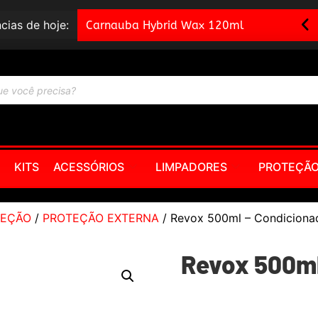
cias de hoje:
Carnauba Hybrid Wax 120ml
KITS
ACESSÓRIOS
LIMPADORES
PROTEÇÃ
TEÇÃO
/
PROTEÇÃO EXTERNA
/ Revox 500ml – Condiciona
Revox 500ml