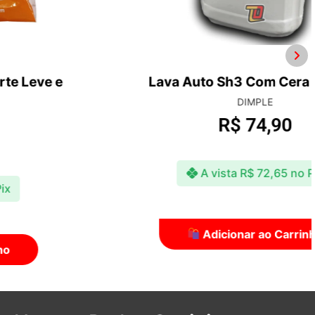
Lava Auto Sh3 Com Cera 1:100 5l
DIMPLE
R$
74,90
A vista
R$
72,65
no Pix
Adicionar ao Carrinho