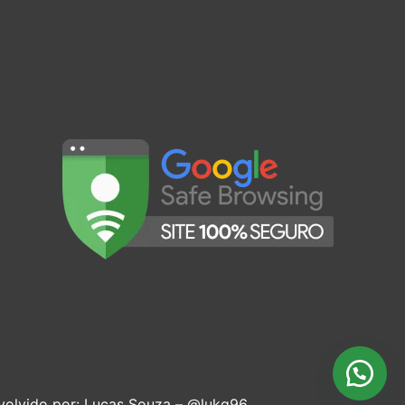
volvido por:
Lucas Souza –
@lukq96