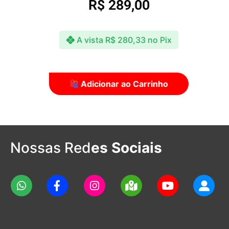
R$
289,00
A vista
R$
280,33
no Pix
Adicionar ao Carrinho
Nossas Red
es Sociais