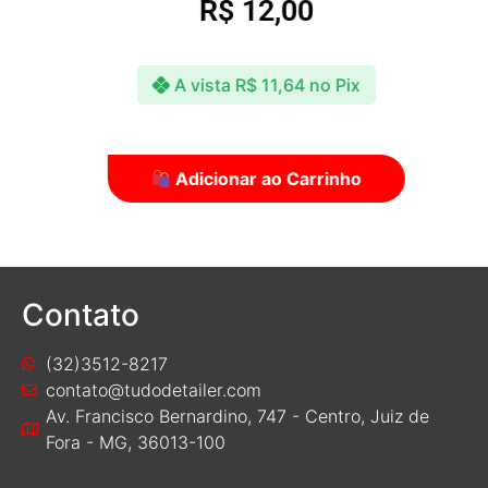
R$
12,00
A vista
R$
11,64
no Pix
Adicionar ao Carrinho
Contato
(32)3512-8217
contato@tudodetailer.com
Av. Francisco Bernardino, 747 - Centro, Juiz de
Fora - MG, 36013-100