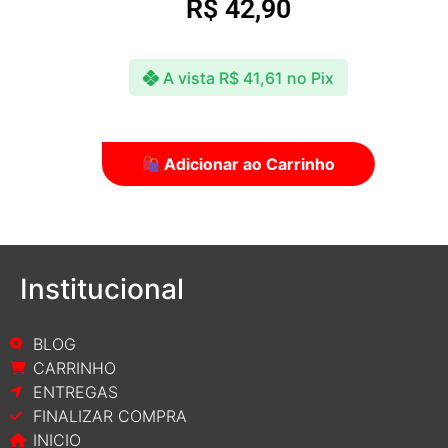
R$
42,90
A vista
R$
41,61
no Pix
Adicionar ao Carrinho
Institucional
BLOG
CARRINHO
ENTREGAS
FINALIZAR COMPRA
INICIO