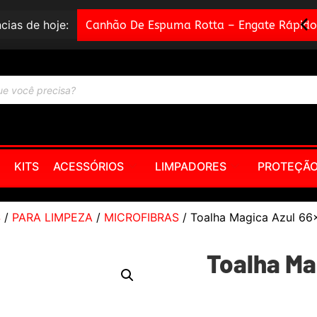
cias de hoje:
Canhão De Espuma Rotta – Engate Rápido
KITS
ACESSÓRIOS
LIMPADORES
PROTEÇÃ
S
/
PARA LIMPEZA
/
MICROFIBRAS
/ Toalha Magica Azul 66
Toalha Ma