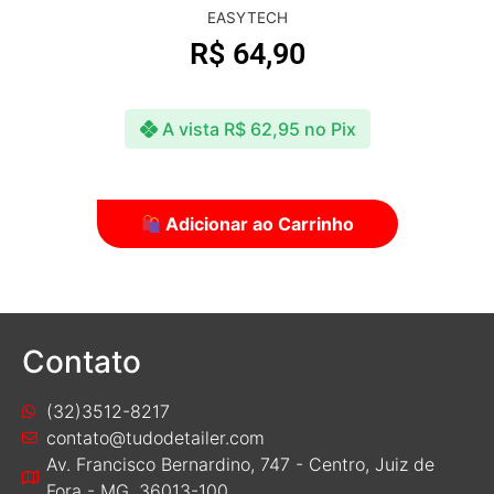
EASYTECH
R$
64,90
A vista
R$
62,95
no Pix
Adicionar ao Carrinho
Contato
(32)3512-8217
contato@tudodetailer.com
Av. Francisco Bernardino, 747 - Centro, Juiz de
Fora - MG, 36013-100