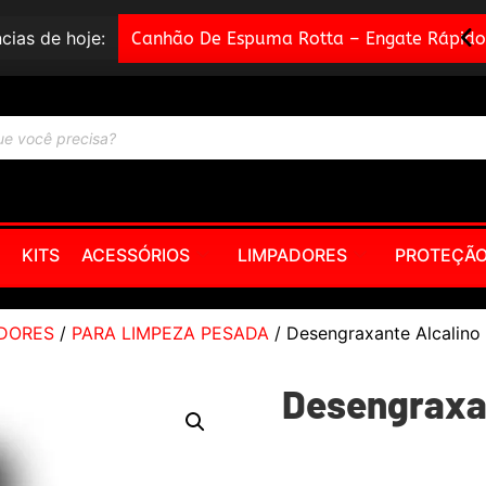
cias de hoje:
Canhão De Espuma Rotta – Engate Rápido
KITS
ACESSÓRIOS
LIMPADORES
PROTEÇÃ
DORES
/
PARA LIMPEZA PESADA
/ Desengraxante Alcalino 
Desengraxan