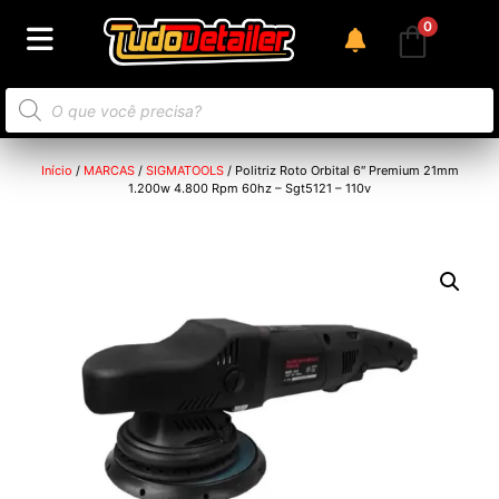
0
Início
/
MARCAS
/
SIGMATOOLS
/ Politriz Roto Orbital 6″ Premium 21mm
1.200w 4.800 Rpm 60hz – Sgt5121 – 110v