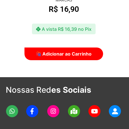
R$
19,00
A vista
R$
18,43
no Pix
Adicionar ao Carrinho
Nossas Red
es Sociais