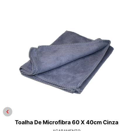
Prot Carp 20 1.5l – 1:60
LIMPA TECIDOS