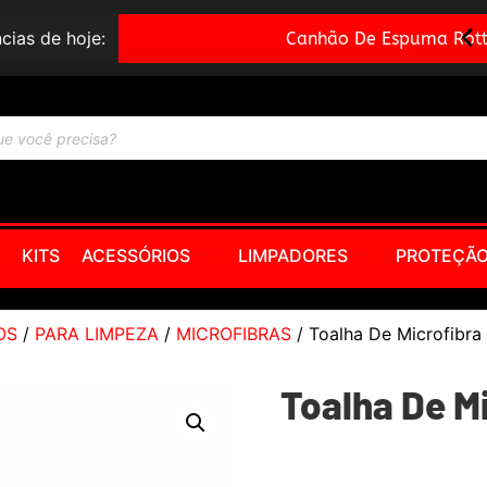
cias de hoje:
Canhão De Espuma Rotta – Engate Rápido
KITS
ACESSÓRIOS
LIMPADORES
PROTEÇÃ
OS
/
PARA LIMPEZA
/
MICROFIBRAS
/ Toalha De Microfib
Toalha De M