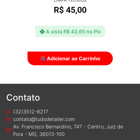
R$
16,90
A vista
R$
16,39
no Pix
Adicionar ao Carrinho
Contato
(32)3512-8217
contato@tudodetailer.com
Av. Francisco Bernardino, 747 - Centro, Juiz de
Fora - MG, 36013-100