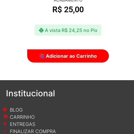
R$
45,00
A vista
R$
43,65
no Pix
Adicionar ao Carrinho
Institucional
BLOG
CARRINHO
ENTREGAS
FINALIZAR COMPRA