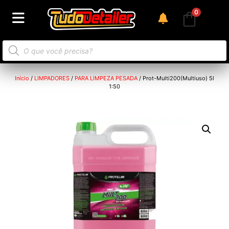
0
Início
/
LIMPADORES
/
PARA LIMPEZA PESADA
/ Prot-Multi200(Multiuso) 5l
1:50