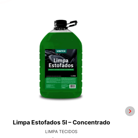
Verse 500ml – Protetor Para Plásticos
Internos E Externos