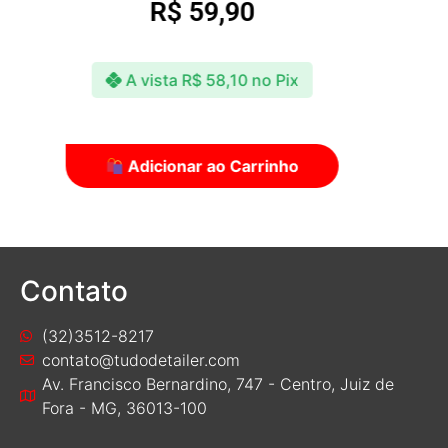
R$
49,90
A vista
R$
48,40
no Pix
Adicionar ao Carrinho
Contato
(32)3512-8217
contato@tudodetailer.com
Av. Francisco Bernardino, 747 - Centro, Juiz de
Fora - MG, 36013-100