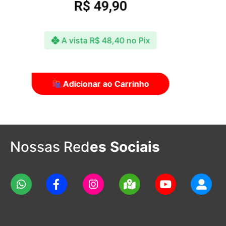
CONDICIONADORES
R$
79,90
A vista
R$
77,50
no Pix
Adicionar ao Carrinho
Nossas Red
es Sociais