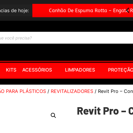
cias de hoje:
Canhão De Espuma Rotta – Engate Rápido
KITS
ACESSÓRIOS
LIMPADORES
PROTEÇÃ
O PARA PLÁSTICOS
/
REVITALIZADORES
/ Revit Pro – Co
Revit Pro –