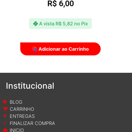
R$
59,90
A vista
R$
58,10
no Pix
Adicionar ao Carrinho
Institucional
BLOG
CARRINHO
ENTREGAS
FINALIZAR COMPRA
INICIO