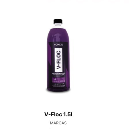
Limpa Estofados 5l – Concentrado
LIMPA TECIDOS