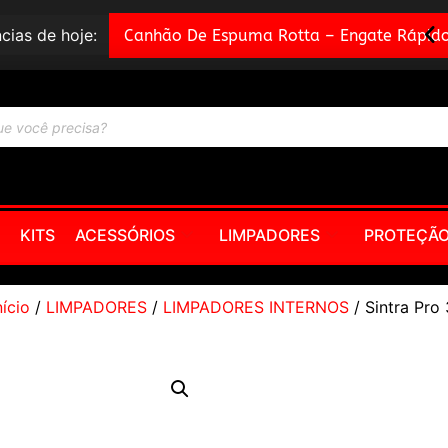
cias de hoje:
Canhão De Espuma Rotta – Engate Rápido
KITS
ACESSÓRIOS
LIMPADORES
PROTEÇÃ
nício
/
LIMPADORES
/
LIMPADORES INTERNOS
/ Sintra Pro 