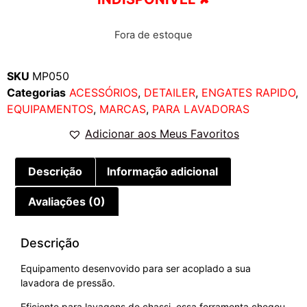
Fora de estoque
SKU
MP050
Categorias
ACESSÓRIOS
,
DETAILER
,
ENGATES RAPIDO
,
EQUIPAMENTOS
,
MARCAS
,
PARA LAVADORAS
Adicionar aos Meus Favoritos
Descrição
Informação adicional
Avaliações (0)
Descrição
Equipamento desenvovido para ser acoplado a sua
lavadora de pressão.
Eficiente para lavagens de chassi, essa ferramenta chegou