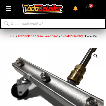
0
Início
/
ACESSÓRIOS
/
PARA LAVADORAS
/
ENGATES RAPIDO
/ Under Car