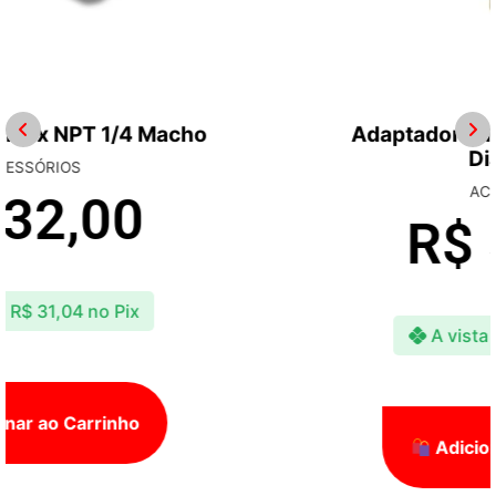
Adaptador Para Snow Foam Wap
Diamante
ACESSÓRIOS
R$
50,00
A vista
R$
48,50
no Pix
Adicionar ao Carrinho