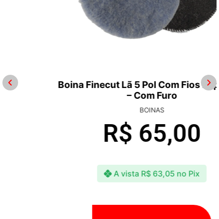
Boina Finecut Lã 5 Pol Com Fios Especiais
– Com Furo
BOINAS
R$
65,00
A vista
R$
63,05
no Pix