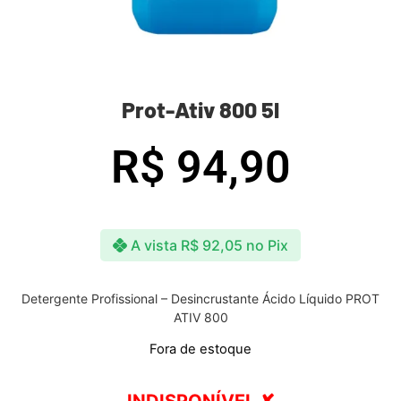
Prot-Ativ 800 5l
R$
94,90
A vista
R$
92,05
no Pix
Detergente Profissional – Desincrustante Ácido Líquido PROT
ATIV 800
Fora de estoque
INDISPONÍVEL ✘